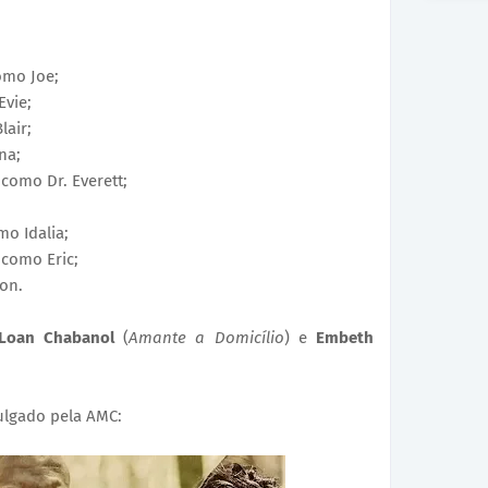
omo Joe;
Evie;
lair;
na;
 como Dr. Everett;
o Idalia;
 como Eric;
on.
Loan Chabanol
(
Amante a Domicílio
) e
Embeth
vulgado pela AMC: