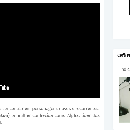
Café N
Indi
se concentrar em personagens novos e recorrentes.
rton
), a mulher conhecida como Alpha, líder dos
d.