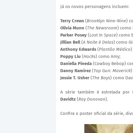
Já os novos personagens incluem:
Terry Crews
(
Brooklyn Nine-Nine
) c
Olivia Munn
(
The Newsroom
) como 
Parker Posey
(
Lost In Space
) como B
Jillian Bell
(
A Noite é Delas
) como Gi
Anthony Edwards
(
Plantão Médico
)
Poppy Liu
(
Hacks
) como Amy;
Daniella Pineda
(Cowboy Bebop) com
Danny Ramirez
(
Top Gun: Maverick
)
Jessie T. Usher
(
The Boys
) como Dav
A série também é estrelada por
Davidtz
(
Ray Donovan
).
Confira o poster oficial da série, di