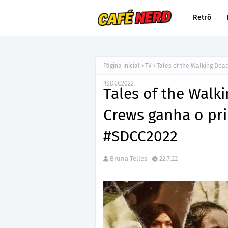
Retrô
Página inicial
TV
Tales of the Walking Dead
#SDCC2022
Tales of the Walk
Crews ganha o pri
#SDCC2022
Bruna Telles
22.7.22