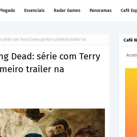
Pingado
Essenciais
Radar Games
Panoramas
Café Ex
: série com Terry Crews ganha o primeiro trailer na
Café 
ing Dead: série com Terry
Acomp
meiro trailer na