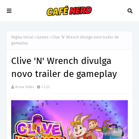
Página inicial
Games
Clive 'N' Wrench divulga novo trailer de
gameplay
Clive 'N' Wrench divulga
novo trailer de gameplay
Bruna Telles
1.2.23