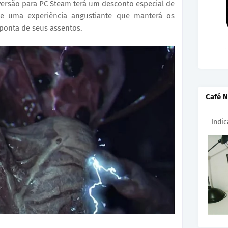
ersão para PC Steam terá um desconto especial de
te uma experiência angustiante que manterá os
ponta de seus assentos.
Café N
Indi