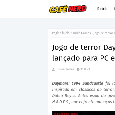
Retrô
Página inicial
Indie Games
Jogo de terror
Jogo de terror Da
lançado para PC e
Bruna Telles
31.8.23
Daymare: 1994 Sandcastle
foi l
Inspirado em clássicos do terro
Dalila Reyes. Antes espiã do gov
H.A.D.E.S., que enfrenta ameaças te