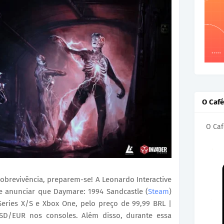
O Caf
O Caf
sobrevivência, preparem-se! A Leonardo Interactive
de anunciar que Daymare: 1994 Sandcastle (
Steam
)
Series X/S e Xbox One, pelo preço de 99,99 BRL |
SD/EUR nos consoles. Além disso, durante essa