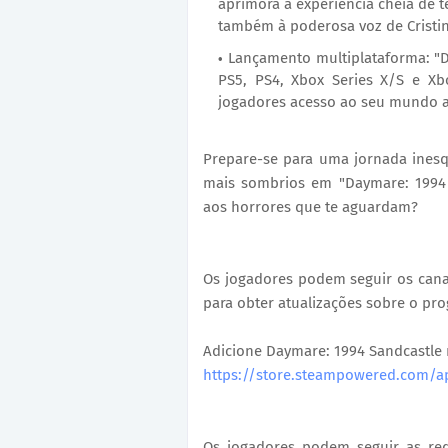
aprimora a experiência cheia de 
também à poderosa voz de Cristin
Lançamento multiplataforma: "D
PS5, PS4, Xbox Series X/S e 
jogadores acesso ao seu mundo a
Prepare-se para uma jornada inesq
mais sombrios em "Daymare: 1994 S
aos horrores que te aguardam?
Os jogadores podem seguir os canais
para obter atualizações sobre o pro
Adicione Daymare: 1994 Sandcastle n
https://store.steampowered.com/
Os jogadores podem seguir as rede