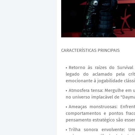
CARACTERÍSTICAS PRINCIPAIS
Retorno às raízes do Survival
legado do aclamado pela crít
emocionante à jogabilidade clássi
Atmosfera tensa: Mergulhe em u
no universo implacável de "Dayma
Ameaças monstruosas: Enfrent
comportamentos e pontos fraco
pensamento estratégico são essenc
Trilha sonora envolvente: U