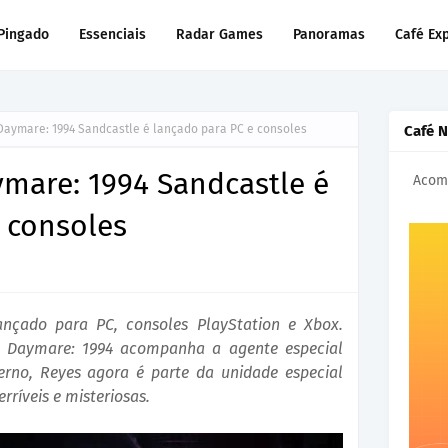
Pingado
Essenciais
Radar Games
Panoramas
Café Ex
 Daymare: 1994 Sandcastle é lançado para PC e consoles
Café 
ymare: 1994 Sandcastle é
Acomp
 consoles
ançado para PC, consoles PlayStation e Xbox.
r, Daymare: 1994 acompanha a agente especial
erno, Reyes agora é parte da unidade especial
rríveis e misteriosas.