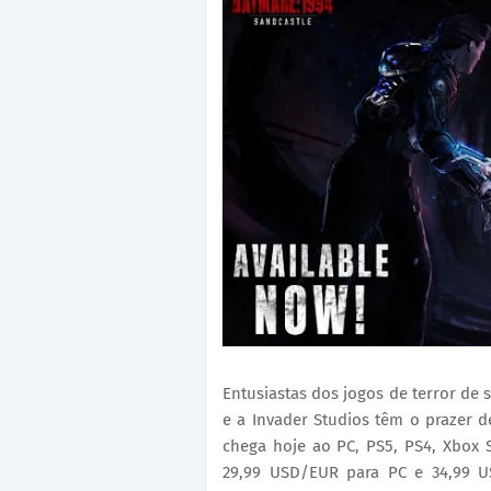
Entusiastas dos jogos de terror de 
e a Invader Studios têm o prazer 
chega hoje ao PC, PS5, PS4, Xbox 
29,99 USD/EUR para PC e 34,99 U