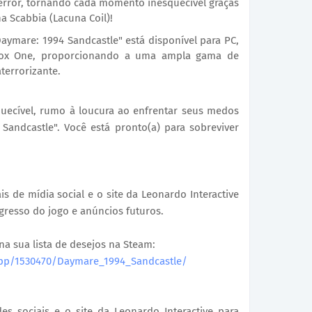
terror, tornando cada momento inesquecível graças
a Scabbia (Lacuna Coil)!
aymare: 1994 Sandcastle" está disponível para PC,
Xbox One, proporcionando a uma ampla gama de
terrorizante.
uecível, rumo à loucura ao enfrentar seus medos
andcastle". Você está pronto(a) para sobreviver
 de mídia social e o site da Leonardo Interactive
gresso do jogo e anúncios futuros.
a sua lista de desejos na Steam:
app/1530470/Daymare_1994_Sandcastle/
s sociais e o site da Leonardo Interactive para