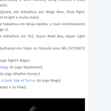
ank).
iginais, ela trabalhou em Mega Man, Final Fight,
el Knight e muito mais)
ele trabalhou em Ninja Gaiden, e mais recentemente
ge 4).
ele trabalhou em FEZ, Super Meat Boy, Hyper Light
rabalharam em Taiko no Tatsujin para Wii, PiCTOBiTS
ogo Fight'n Rage).
ategy
do jogo Slipstream).
do jogo Rhythm Doctor).
m
A Dark Tale of Terror
do jogo Mago)
ter e Vs Pixel).