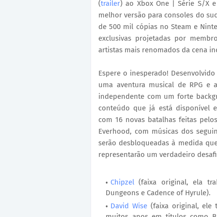
(
trailer
) ao Xbox One | Série S/X e
melhor versão para consoles do suc
de 500 mil cópias no Steam e Ninte
exclusivas projetadas por memb
artistas mais renomados da cena i
Espere o inesperado! Desenvolvido 
uma aventura musical de RPG e a
independente com um forte backgr
conteúdo que já está disponível 
com 16 novas batalhas feitas pel
Everhood, com músicas dos seguin
serão desbloqueadas à medida que 
representarão um verdadeiro desafi
Chipzel
(faixa original, ela t
Dungeons e Cadence of Hyrule).
David Wise
(faixa original, el
muitos anos em títulos como Ba