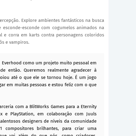
ercepção. Explore ambientes fantásticos na busca
e esconde-esconde com cogumelos animados na
al e corra em karts contra personagens coloridos
ôs e vampiros.
o Everhood como um projeto muito pessoal em
sde então. Queremos realmente agradecer à
iou até o que ele se tornou hoje. É um jogo
gar em muitas pessoas e estou feliz com o que
arceria com a BlitWorks Games para a Eternity
ox e PlayStation, em colaboração com Juuls
 talentosos designers de níveis da comunidade
 compositores brilhantes, para criar uma
 que vai além do que nós, como criadores,