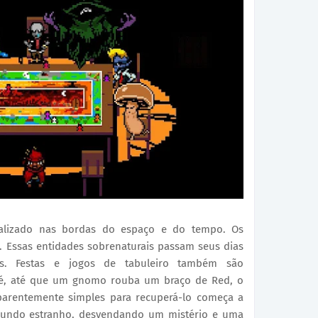
calizado nas bordas do espaço e do tempo. Os
. Essas entidades sobrenaturais passam seus dias
cos. Festas e jogos de tabuleiro também são
 é, até que um gnomo rouba um braço de Red, o
arentemente simples para recuperá-lo começa a
mundo estranho, desvendando um mistério e uma