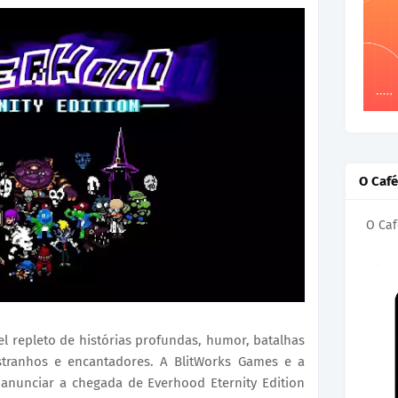
O Caf
O Caf
 repleto de histórias profundas, humor, batalhas
estranhos e encantadores. A BlitWorks Games e a
anunciar a chegada de Everhood Eternity Edition