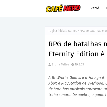
Retrô
Página inicial
Games
RPG de batalhas musi
RPG de batalhas 
Eternity Edition 
Bruna Telles
19.8.23
A BlitWorks Games e a Foreign G
Xbox e PlayStation de Everhood. 
de batalhas musicais apresenta u
trilha sonora. De quebra, o game