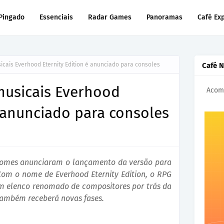
Pingado
Essenciais
Radar Games
Panoramas
Café Ex
cais Everhood Eternity Edition é anunciado para consoles
Café 
musicais Everhood
Acomp
é anunciado para consoles
nomes anunciaram o lançamento da versão para
Com o nome de Everhood Eternity Edition, o RPG
m elenco renomado de compositores por trás da
 também receberá novas fases.