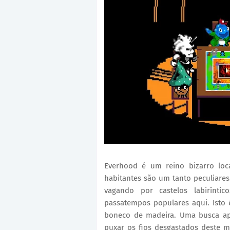
Everhood é um reino bizarro lo
habitantes são um tanto peculiares
vagando por castelos labirínti
passatempos populares aqui. Isto
boneco de madeira. Uma busca ap
puxar os fios desgastados deste 