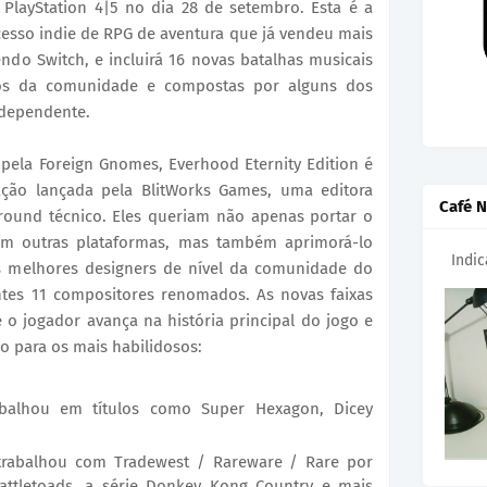
 PlayStation 4|5 no dia 28 de setembro. Esta é a
esso indie de RPG de aventura que já vendeu mais
ndo Switch, e incluirá 16 novas batalhas musicais
ros da comunidade e compostas por alguns dos
ndependente.
pela Foreign Gnomes, Everhood Eternity Edition é
ção lançada pela BlitWorks Games, uma editora
Café N
ound técnico. Eles queriam não apenas portar o
em outras plataformas, mas também aprimorá-lo
Indi
os melhores designers de nível da comunidade do
tes 11 compositores renomados. As novas faixas
o jogador avança na história principal do jogo e
o para os mais habilidosos:
rabalhou em títulos como Super Hexagon, Dicey
e trabalhou com Tradewest / Rareware / Rare por
ttletoads, a série Donkey Kong Country e mais