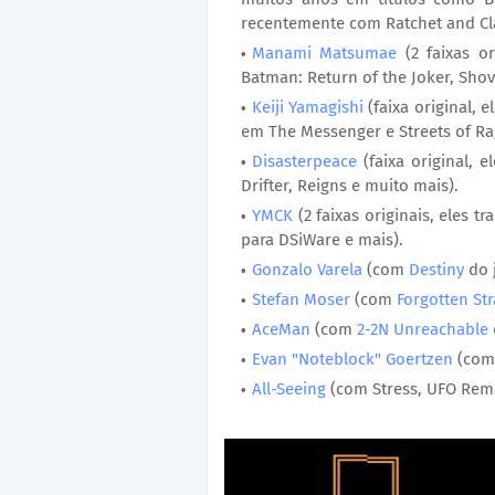
recentemente com Ratchet and Cl
Manami Matsumae
(2 faixas or
Batman: Return of the Joker, Shov
Keiji Yamagishi
(faixa original, 
em The Messenger e Streets of Ra
Disasterpeace
(faixa original, 
Drifter, Reigns e muito mais).
YMCK
(2 faixas originais, eles t
para DSiWare e mais).
Gonzalo Varela
(com
Destiny
do j
Stefan Moser
(com
Forgotten Str
AceMan
(com
2-2N Unreachable
Evan "Noteblock" Goertzen
(co
All-Seeing
(com Stress, UFO Remas