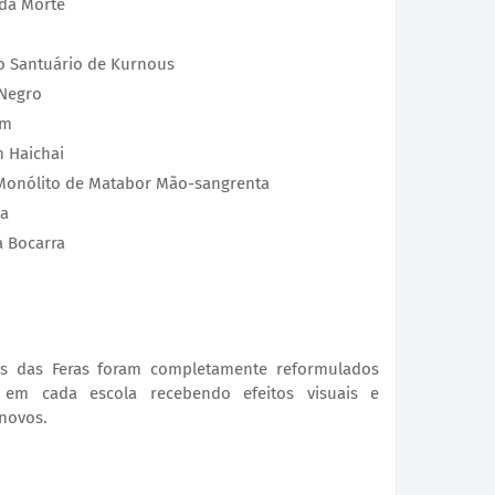
 da Morte
o Santuário de Kurnous
 Negro
im
m Haichai
Monólito de Matabor Mão-sangrenta
ia
a Bocarra
ços das Feras foram completamente reformulados
o em cada escola recebendo efeitos visuais e
novos.