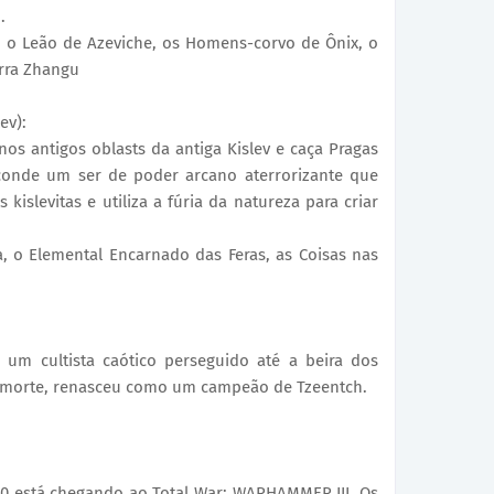
.
, o Leão de Azeviche, os Homens-corvo de Ônix, o
erra Zhangu
ev):
os antigos oblasts da antiga Kislev e caça Pragas
sconde um ser de poder arcano aterrorizante que
kislevitas e utiliza a fúria da natureza para criar
, o Elemental Encarnado das Feras, as Coisas nas
 um cultista caótico perseguido até a beira dos
da morte, renasceu como um campeão de Tzeentch.
0 está chegando ao Total War: WARHAMMER III. Os