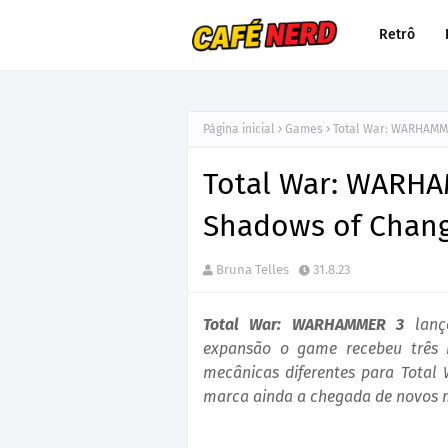
Retrô
Página inicial
Games
Total War: WARHAMME
Total War: WARHA
Shadows of Chan
Bruna Telles
31.8.23
Total War: WARHAMMER 3
lanç
expansão o game recebeu três 
mecânicas diferentes para Tota
marca ainda a chegada de novos m