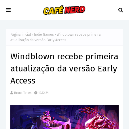
Página inicial
Indie Games
Windblown recebe primeira
atualização da versão Early Access
Windblown recebe primeira
atualização da versão Early
Access
Bruna Telles
12.12.24