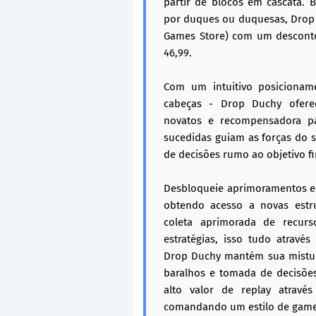
partir de blocos em cascata. 
por duques ou duquesas, Drop 
Games Store) com um descont
46,99.
Com um intuitivo posicionam
cabeças - Drop Duchy oferece
novatos e recompensadora pa
sucedidas guiam as forças do 
de decisões rumo ao objetivo fin
Desbloqueie aprimoramentos e 
obtendo acesso a novas estru
coleta aprimorada de recurs
estratégias, isso tudo atravé
Drop Duchy mantém sua mistur
baralhos e tomada de decisões
alto valor de replay atravé
comandando um estilo de gamep