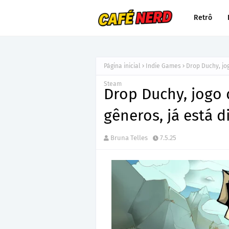
Retrô
Página inicial
Indie Games
Drop Duchy, jog
Steam
Drop Duchy, jogo 
gêneros, já está 
Bruna Telles
7.5.25