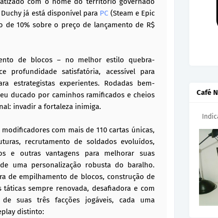
Batizado com o nome do território governado
Duchy já está disponível para
PC
(Steam e Epic
o de 10% sobre o preço de lançamento de R$
ento de blocos – no melhor estilo quebra-
 profundidade satisfatória, acessível para
ra estrategistas experientes. Rodadas bem-
Café N
seu ducado por caminhos ramificados e cheios
al: invadir a fortaleza inimiga.
Indi
modificadores com mais de 110 cartas únicas,
turas, recrutamento de soldados evoluídos,
os e outras vantagens para melhorar suas
s de uma personalização robusta do baralho.
a de empilhamento de blocos, construção de
 táticas sempre renovada, desafiadora e com
s de suas três facções jogáveis, cada uma
lay distinto: