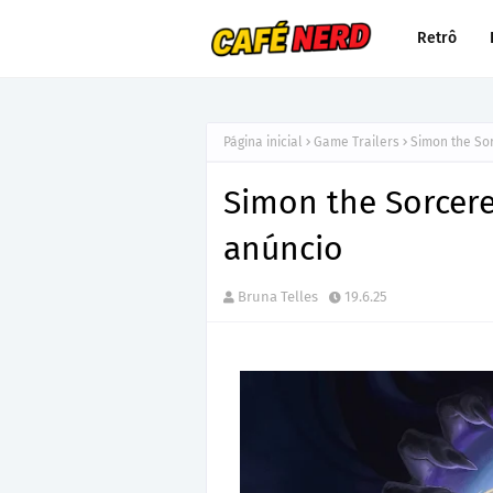
Retrô
Página inicial
Game Trailers
Simon the Sor
Simon the Sorcerer
anúncio
Bruna Telles
19.6.25