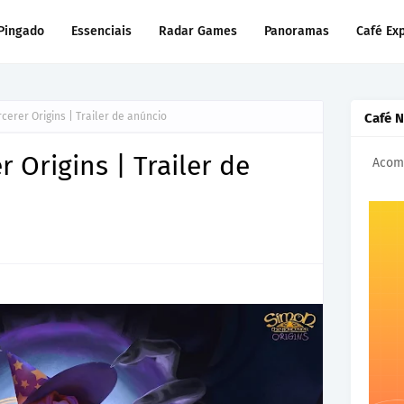
Pingado
Essenciais
Radar Games
Panoramas
Café Ex
cerer Origins | Trailer de anúncio
Café 
 Origins | Trailer de
Acomp