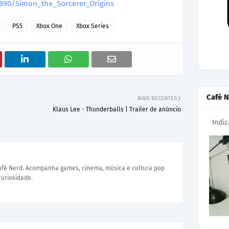
890/Simon_the_Sorcerer_Origins
PS5
Xbox One
Xbox Series
Café N
MAIS RECENTES
Klaus Lee - Thunderballs | Trailer de anúncio
Indi
Café Nerd. Acompanha games, cinema, música e cultura pop
curiosidade.