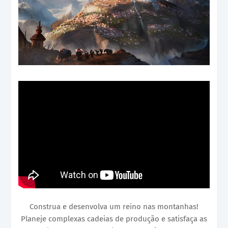
Construa e desenvolva um reino nas montanhas!
Planeje complexas cadeias de produção e satisfaça as