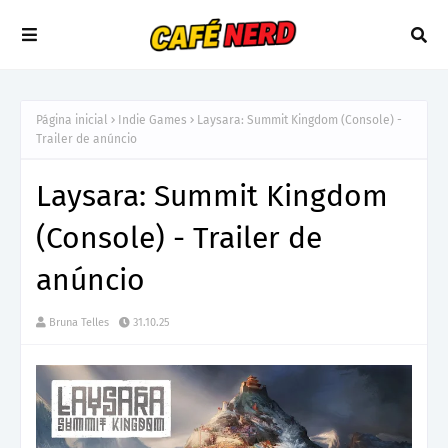
Página inicial
Indie Games
Laysara: Summit Kingdom (Console) -
Trailer de anúncio
Laysara: Summit Kingdom
(Console) - Trailer de
anúncio
Bruna Telles
31.10.25