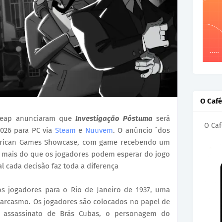
O Caf
lLeap anunciaram que
Investigação Póstuma
será
O Caf
2026 para PC via
Steam
e
Nuuvem
. O anúncio ´dos
merican Games Showcase, com game recebendo um
 mais do que os jogadores podem esperar do jogo
l cada decisão faz toda a diferença
s jogadores para o Rio de Janeiro de 1937, uma
 sarcasmo. Os jogadores são colocados no papel de
o assassinato de Brás Cubas, o personagem do