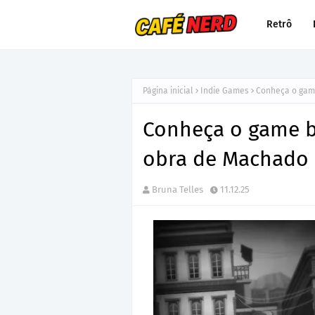
Retrô
Página inicial
Indie Games
Conheça o game
Conheça o game br
obra de Machado 
Bruna Telles
11.12.25