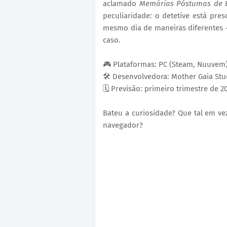
aclamado
Memórias Póstumas de 
peculiaridade: o detetive está pre
mesmo dia de maneiras diferentes 
caso.
🎮 Plataformas: PC (Steam, Nuuvem
🛠️ Desenvolvedora: Mother Gaia Stu
🗓️ Previsão: primeiro trimestre de 2
Bateu a curiosidade? Que tal em vez
navegador?