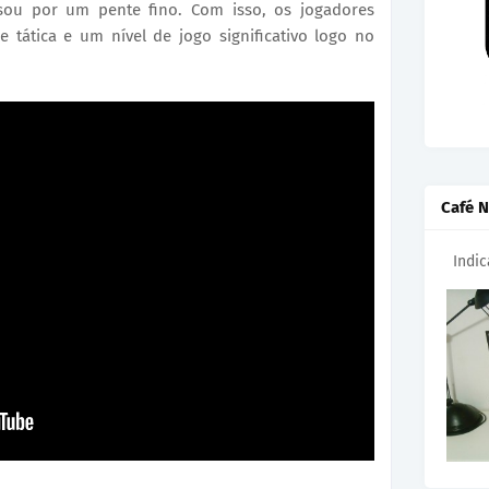
ou por um pente fino. Com isso, os jogadores
tática e um nível de jogo significativo logo no
Café N
Indi