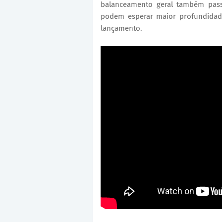
balanceamento geral também pass
podem esperar maior profundidade 
lançamento.