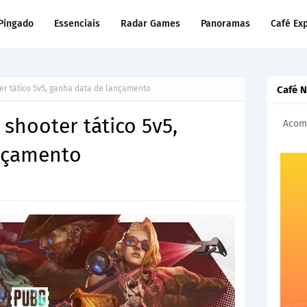
Pingado
Essenciais
Radar Games
Panoramas
Café Ex
r tático 5v5, ganha data de lançamento
Café 
shooter tático 5v5,
Acomp
nçamento