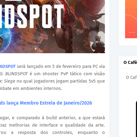
O Caf
INDSPOT
será lançado em 5 de fevereiro para PC via
G: BLINDSPOT
é um shooter PvP tático com visão
O Caf
: Siege
no qual jogadores jogam partidas 5v5 que
ombate em ambientes internos.
ds lança Membro Estrela de Janeiro/2026
jogar, e comparado à build anterior, a que estará
raz melhorias de interface e qualidade da arte.
orou a resposta dos controles, enquanto o