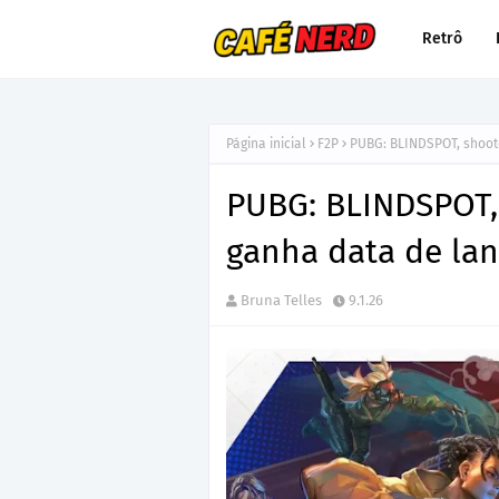
Retrô
Página inicial
F2P
PUBG: BLINDSPOT, shoote
PUBG: BLINDSPOT, 
ganha data de la
Bruna Telles
9.1.26