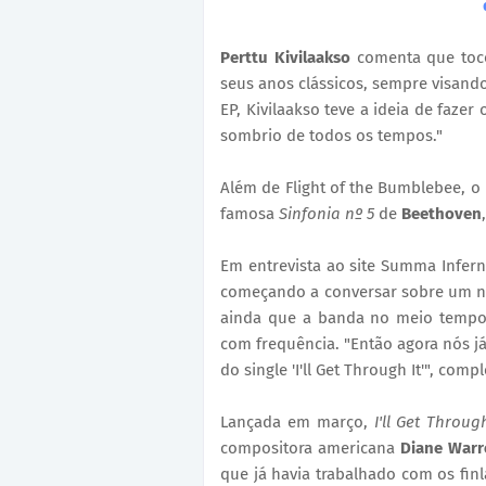
Perttu Kivilaakso
comenta que toco
seus anos clássicos, sempre visand
EP, Kivilaakso teve a ideia de faze
sombrio de todos os tempos."
Além de Flight of the Bumblebee, o 
famosa
Sinfonia nº 5
de
Beethoven
Em entrevista ao site Summa Infer
começando a conversar sobre um
n
ainda que a banda no meio tempo 
com frequência.
"Então agora nós j
do single 'I'll Get Through It'", comp
Lançada em março,
I'll Get Through
compositora americana
Diane Warr
que já havia trabalhado com os fi