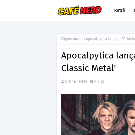
Retrô
Página inicial
Apocalpytica lança o EP 'Metal
Apocalpytica lança
Classic Metal'
Bruna Telles
9.9.22