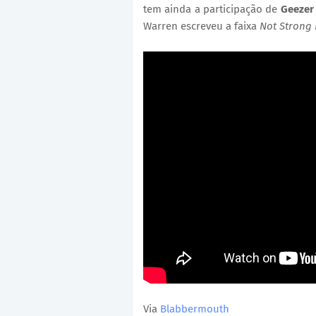
tem ainda a participação de
Geezer 
Warren escreveu a faixa
Not Strong
Via
Blabbermouth