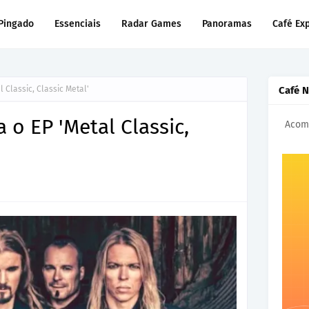
Pingado
Essenciais
Radar Games
Panoramas
Café Ex
 Classic, Classic Metal'
Café 
 o EP 'Metal Classic,
Acomp