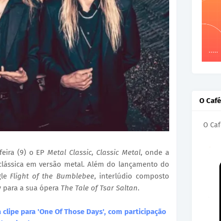
O Caf
O Caf
feira (9) o EP
Metal Classic, Classic Metal
, onde a
clássica em versão metal. Além do lançamento do
gle
Flight of the Bumblebee
, interlúdio composto
v
para a sua ópera
The Tale of Tsar Saltan
.
clipe para 'One Of Those Days', com participação