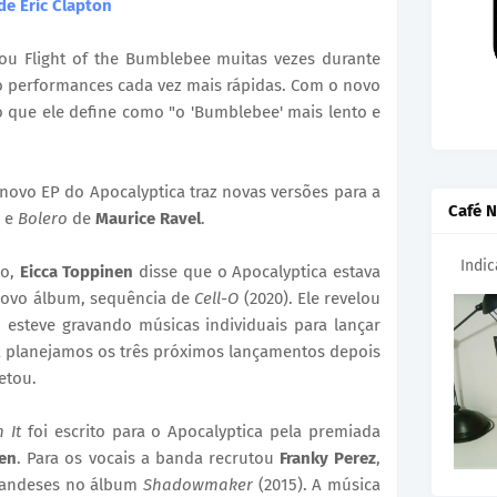
de Eric Clapton
u Flight of the Bumblebee muitas vezes durante
o performances cada vez mais rápidas. Com o novo
r o que ele define como "o 'Bumblebee' mais lento e
novo EP do Apocalyptica traz novas versões para a
Café N
, e
Bolero
de
Maurice Ravel
.
Indi
no,
Eicca Toppinen
disse que o Apocalyptica estava
ovo álbum, sequência de
Cell-O
(2020). Ele revelou
esteve gravando músicas individuais para lançar
á planejamos os três próximos lançamentos depois
letou.
 It
foi escrito para o Apocalyptica pela premiada
en
. Para os vocais a banda recrutou
Franky Perez
,
nlandeses no álbum
Shadowmaker
(2015). A música