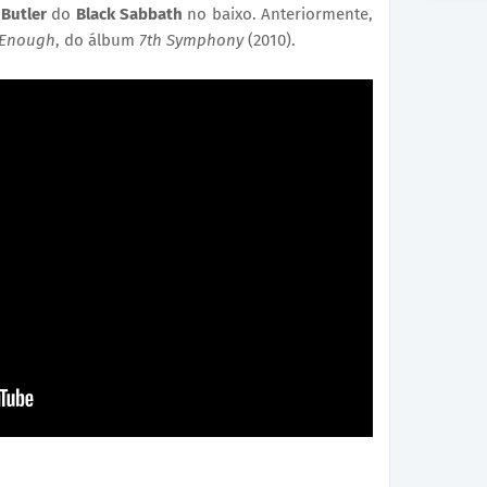
Butler
do
Black Sabbath
no baixo. Anteriormente,
 Enough
, do álbum
7th Symphony
(2010).