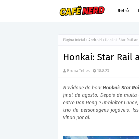
Retrô
Página inicial
Android
Honkai: Star Rail an
Honkai: Star Rail 
Bruna Telles
18.8.23
Novidade da boa!
Honkai: Star Rai
final de agosto. Depois de muita
entre Dan Heng e Imbibitor Lunae
trio de personagens jogáveis. Is
vindo por aí.