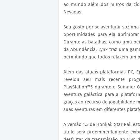
ao mundo além dos muros da cida
Nevadas.
Seu gosto por se aventurar sozinha 
oportunidades para ela aprimorar
Durante as batalhas, como uma pe
da Abundância, Lynx traz uma gama
permitindo que todos relaxem um po
Além das atuais plataformas PC, Ep
revelou seu mais recente prog
PlayStation®5 durante o Summer Gam
aventura galáctica para a platafor
graças ao recurso de jogabilidade m
suas aventuras em diferentes plata
A versão 1.3 de Honkai: Star Rail e
título será proeminentemente exi
desfrutar da transmissão ao vivo 