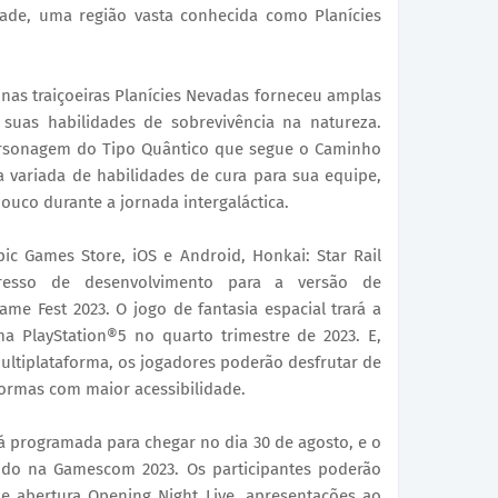
de, uma região vasta conhecida como Planícies
nas traiçoeiras Planícies Nevadas forneceu amplas
 suas habilidades de sobrevivência na natureza.
rsonagem do Tipo Quântico que segue o Caminho
 variada de habilidades de cura para sua equipe,
uco durante a jornada intergaláctica.
ic Games Store, iOS e Android, Honkai: Star Rail
resso de desenvolvimento para a versão de
e Fest 2023. O jogo de fantasia espacial trará a
ma PlayStation®5 no quarto trimestre de 2023. E,
ultiplataforma, os jogadores poderão desfrutar de
formas com maior acessibilidade.
stá programada para chegar no dia 30 de agosto, e o
bido na Gamescom 2023. Os participantes poderão
de abertura Opening Night Live, apresentações ao