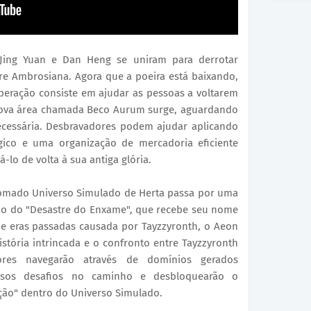
 Jing Yuan e Dan Heng se uniram para derrotar
ore Ambrosiana. Agora que a poeira está baixando,
peração consiste em ajudar as pessoas a voltarem
 nova área chamada Beco Aurum surge, aguardando
ecessária. Desbravadores podem ajudar aplicando
égico e uma organização de mercadoria eficiente
-lo de volta à sua antiga glória.
enomado Universo Simulado de Herta passa por uma
ção do "Desastre do Enxame", que recebe seu nome
 eras passadas causada por Tayzzyronth, o Aeon
stória intrincada e o confronto entre Tayzzyronth
res navegarão através de domínios gerados
ersos desafios no caminho e desbloquearão o
ão" dentro do Universo Simulado.