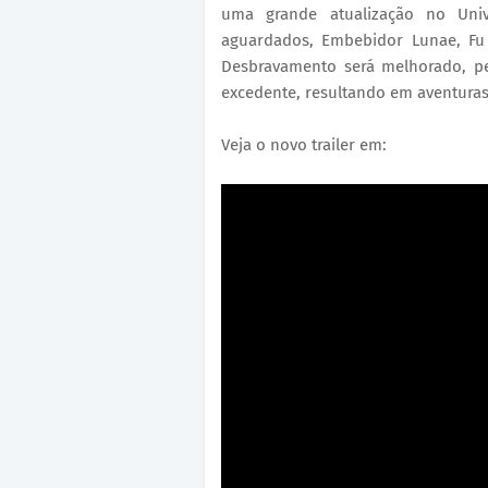
uma grande atualização no Uni
aguardados, Embebidor Lunae, Fu 
Desbravamento será melhorado, p
excedente, resultando em aventuras
Veja o novo trailer em: