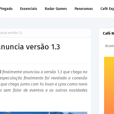
Pingado
Essenciais
Radar Games
Panoramas
Café Ex
uncia versão 1.3
Café 
anuncia versão 1.3
Acomp
l
finalmente anunciou a versão 1.3 que chega no
 especulação finalmente foi revelada a conexão
, que chega junto com Fu Xuan e Lynx como novo
so sem falar de eventos e as outras novidades