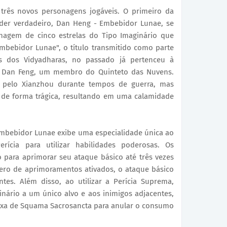
 três novos personagens jogáveis. O primeiro da
poder verdadeiro, Dan Heng - Embebidor Lunae, se
agem de cinco estrelas do Tipo Imaginário que
mbebidor Lunae", o título transmitido como parte
s dos Vidyadharas, no passado já pertenceu à
, Dan Feng, um membro do Quinteto das Nuvens.
s pelo Xianzhou durante tempos de guerra, mas
 de forma trágica, resultando em uma calamidade
mbebidor Lunae exibe uma especialidade única ao
rícia para utilizar habilidades poderosas. Os
 para aprimorar seu ataque básico até três vezes
ro de aprimoramentos ativados, o ataque básico
tes. Além disso, ao utilizar a Perícia Suprema,
ário a um único alvo e aos inimigos adjacentes,
ixa de Squama Sacrosancta para anular o consumo