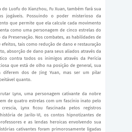
 do Luofu do Xianzhou, Fu Xuan, também fará sua
ns jogáveis. Possuindo o poder misterioso da
ento que permite que ela calcule cada movimento
senta como uma personagem de cinco estrelas do
 da Preservação. Nos combates, as habilidades de
efeitos, tais como redução de dano e restauração
to, absorção de dano para seus aliados através da
tico contra todos os inimigos através da Perícia
osa que está de olho na posição de general, sua
ha diferem dos de Jing Yuan, mas ser um pilar
peitável quanto.
rutar Lynx, uma personagem cativante da nobre
em de quatro estrelas com um fascínio inato pelo
rescia, Lynx ficou fascinada pelos registros
história de Jarilo-VI, os contos hipnotizantes de
professores e as lendas heroicas envolvendo sua
istórias cativantes foram primorosamente ligadas