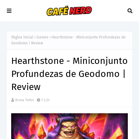
Página inicial
Games
Hearthstone - Miniconjunto Profundezas de
Geodomo | Review
Hearthstone - Miniconjunto
Profundezas de Geodomo |
Review
Bruna Telles
7.2.24