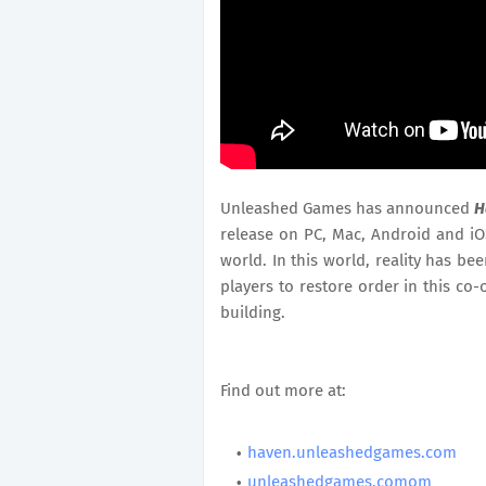
Unleashed Games has announced
H
release on PC, Mac, Android and i
world. In this world, reality has be
players to restore order in this 
building.
Find out more at:
haven.unleashedgames.com
unleashedgames.com
om