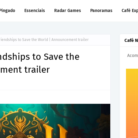
Pingado
Essenciais
Radar Games
Panoramas
Café Ex
riendships to Save the World | Announcement trailer
Café 
ndships to Save the
Acomp
ment trailer