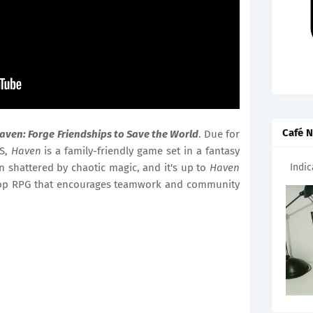
Café N
aven: Forge Friendships to Save the World
. Due for
OS,
Haven
is a family-friendly game set in a fantasy
Indi
en shattered by chaotic magic, and it's up to
Haven
co-op RPG that encourages teamwork and community