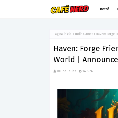
Retrô
Página inicial
Indie Games
Haven: Forge F
Haven: Forge Frie
World | Announce
Bruna Telles
14.6.24