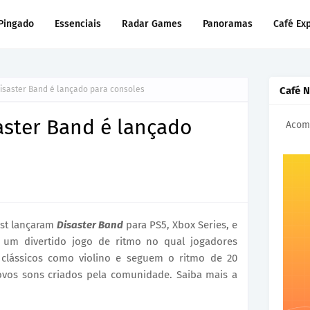
Pingado
Essenciais
Radar Games
Panoramas
Café Ex
Disaster Band é lançado para consoles
Café 
aster Band é lançado
Acomp
ust lançaram
Disaster Band
para PS5, Xbox Series, e
 um divertido jogo de ritmo no qual jogadores
clássicos como violino e seguem o ritmo de 20
ovos sons criados pela comunidade. Saiba mais a