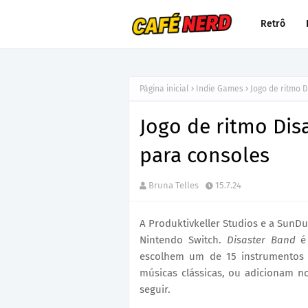
Retrô
Página inicial
Indie Games
Jogo de ritmo 
Jogo de ritmo Dis
para consoles
Bruna Telles
15.7.24
A Produktivkeller Studios e a SunD
Nintendo Switch.
Disaster Band
é
escolhem um de 15 instrumentos 
músicas clássicas, ou adicionam n
seguir.