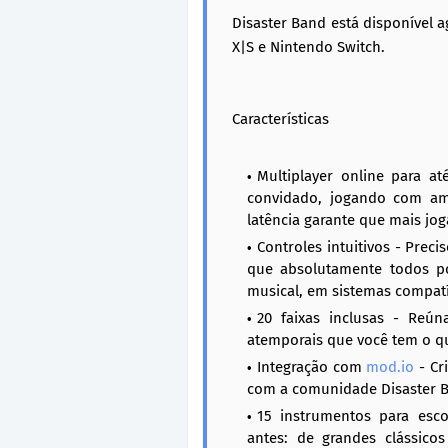
Disaster Band está disponível a
X|S e Nintendo Switch.
Características
Multiplayer online para a
convidado, jogando com am
latência garante que mais jo
Controles intuitivos - Preci
que absolutamente todos p
musical, em sistemas compatí
20 faixas inclusas - Reú
atemporais que você tem o qu
Integração com
mod.io
- Cr
com a comunidade Disaster B
15 instrumentos para esc
antes: de grandes clássic