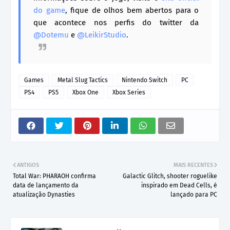
do game
, fique de olhos bem abertos para o
que acontece nos perfis do twitter da
@Dotemu
e
@LeikirStudio
.
Games
Metal Slug Tactics
Nintendo Switch
PC
PS4
PS5
Xbox One
Xbox Series
ANTIGOS
MAIS RECENTES
Total War: PHARAOH confirma
Galactic Glitch, shooter roguelike
data de lançamento da
inspirado em Dead Cells, é
atualização Dynasties
lançado para PC