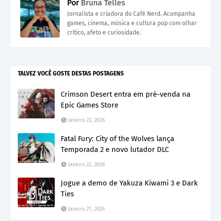
Por
Bruna Telles
Jornalista e criadora do Café Nerd. Acompanha
games, cinema, música e cultura pop com olhar
crítico, afeto e curiosidade.
TALVEZ VOCÊ GOSTE DESTAS POSTAGENS
Crimson Desert entra em pré-venda na
Epic Games Store
Janeiro 23, 2026
Fatal Fury: City of the Wolves lança
Temporada 2 e novo lutador DLC
Janeiro 22, 2026
Jogue a demo de Yakuza Kiwami 3 e Dark
Ties
Janeiro 21, 2026