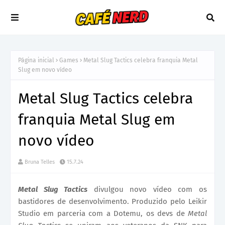
Página inicial
Games
Metal Slug Tactics celebra franquia Metal
Slug em novo vídeo
Metal Slug Tactics celebra
franquia Metal Slug em
novo vídeo
Bruna Telles
15.7.24
Metal Slug Tactics
divulgou novo vídeo com os
bastidores de desenvolvimento. Produzido pelo Leikir
Studio em parceria com a Dotemu, os devs de
Metal