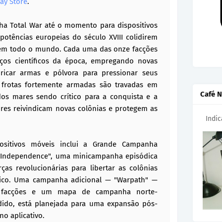
lay Store
.
a Total War até o momento para dispositivos
potências europeias do século XVIII colidirem
em todo o mundo. Cada uma das onze facções
vanços científicos da época, empregando novas
bricar armas e pólvora para pressionar seus
 frotas fortemente armadas são travadas em
Café N
s mares sendo crítico para a conquista e a
res reivindicam novas colônias e protegem as
Indi
ositivos móveis inclui a Grande Campanha
 Independence", uma minicampanha episódica
ças revolucionárias para libertar as colônias
nico. Uma campanha adicional — "Warpath" —
, facções e um mapa de campanha norte-
ido, está planejada para uma expansão pós-
o aplicativo.