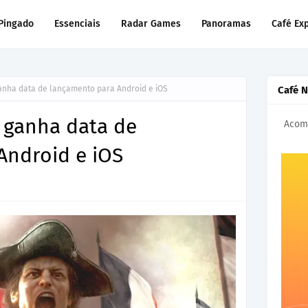
Pingado
Essenciais
Radar Games
Panoramas
Café Ex
ganha data de lançamento para Android e iOS
Café 
 ganha data de
Acomp
Android e iOS