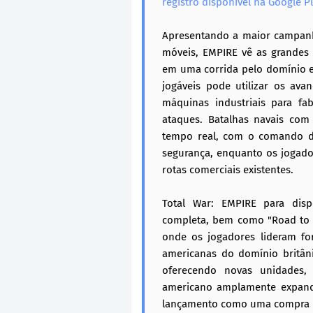
registro disponível na Google P
Apresentando a maior campanh
móveis, EMPIRE vê as grandes 
em uma corrida pelo domínio 
jogáveis ​​pode utilizar os a
máquinas industriais para fa
ataques. Batalhas navais com
tempo real, com o comando do
segurança, enquanto os jogado
rotas comerciais existentes.
Total War: EMPIRE para disp
completa, bem como "Road to
onde os jogadores lideram for
americanas do domínio britâ
oferecendo novas unidades
americano amplamente expand
lançamento como uma compra n