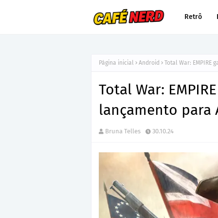
Retrô
Página inicial
Android
Total War: EMPIRE 
Total War: EMPIRE
lançamento para 
Bruna Telles
30.10.24