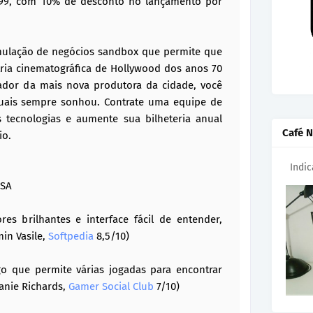
.99, com 10% de desconto no lançamento por
ulação de negócios sandbox que permite que
stria cinematográfica de Hollywood dos anos 70
ador da mais nova produtora da cidade, você
quais sempre sonhou. Contrate uma equipe de
s tecnologias e aumente sua bilheteria anual
Café N
io.
Indi
NSA
es brilhantes e interface fácil de entender,
min Vasile,
Softpedia
8,5/10)
go que permite várias jogadas para encontrar
hanie Richards,
Gamer Social Club
7/10)