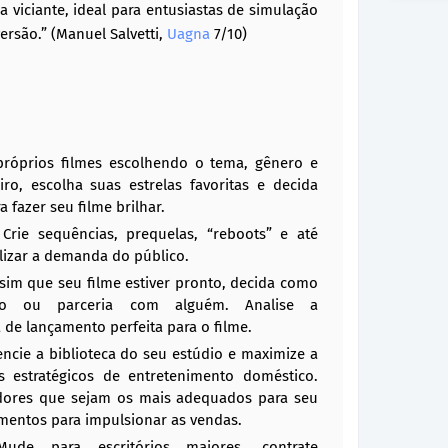
 viciante, ideal para entusiastas de simulação
ersão.” (Manuel Salvetti,
Uagna
7/10)
 próprios filmes escolhendo o tema, gênero e
iro, escolha suas estrelas favoritas e decida
fazer seu filme brilhar.
 Crie sequências, prequelas, “reboots” e até
lizar a demanda do público.
ssim que seu filme estiver pronto, decida como
buição ou parceria com alguém. Analise a
 de lançamento perfeita para o filme.
ncie a biblioteca do seu estúdio e maximize a
s estratégicos de entretenimento doméstico.
idores que sejam os mais adequados para seu
mentos para impulsionar as vendas.
ude para escritórios maiores, contrate