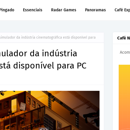
Pingado
Essenciais
Radar Games
Panoramas
Café Ex
simulador da indústria cinematográfica está disponível para
Café 
mulador da indústria
Acomp
stá disponível para PC