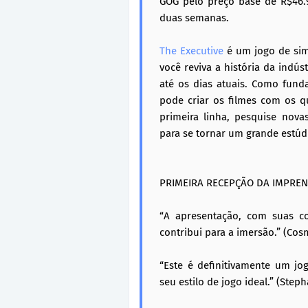
GOG pelo preço base de R$46
duas semanas.
The Executive
é um jogo de sim
você reviva a história da indú
até os dias atuais. Como fund
pode criar os filmes com os 
primeira linha, pesquise nova
para se tornar um grande estúd
PRIMEIRA RECEPÇÃO DA IMPRE
“A apresentação, com suas cor
contribui para a imersão.” (Cos
“Este é definitivamente um jo
seu estilo de jogo ideal.” (Step