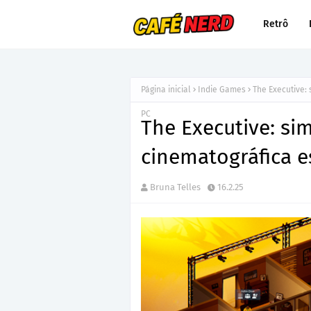
Retrô
Página inicial
Indie Games
The Executive: 
PC
The Executive: si
cinematográfica e
Bruna Telles
16.2.25