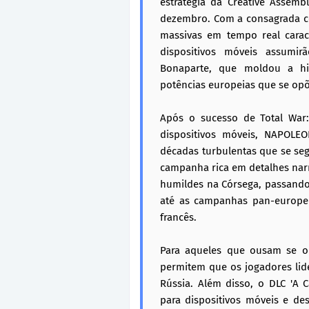
estratégia da Creative Assemb
dezembro. Com a consagrada co
massivas em tempo real caract
dispositivos móveis assumi
Bonaparte, que moldou a his
potências europeias que se opõ
Após o sucesso de Total War
dispositivos móveis, NAPOLE
décadas turbulentas que se s
campanha rica em detalhes narr
humildes na Córsega, passando 
até as campanhas pan-europei
francês.
Para aqueles que ousam se o
permitem que os jogadores lide
Rússia. Além disso, o DLC 'A 
para dispositivos móveis e de