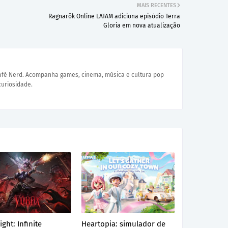
MAIS RECENTES
a
Ragnarök Online LATAM adiciona episódio Terra
Gloria em nova atualização
Café Nerd. Acompanha games, cinema, música e cultura pop
curiosidade.
ight: Infinite
Heartopia: simulador de