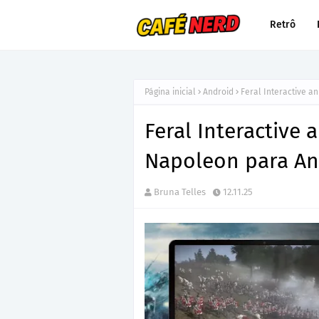
Retrô
Página inicial
Android
Feral Interactive a
Feral Interactive 
Napoleon para An
Bruna Telles
12.11.25