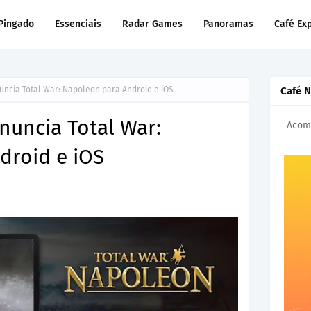
Pingado
Essenciais
Radar Games
Panoramas
Café Ex
nuncia Total War: Napoleon para Android e iOS
Café 
anuncia Total War:
Acomp
droid e iOS