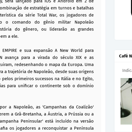
ly, será lançado para iOS e Android em 2 de
mbinação de estratégia em turnos e batalhas
erística da série Total War, os jogadores de
rão o comando do gênio militar Napoleão
tória do gênero, ou liderarão as grandes
em a ele.
: EMPIRE e sua expansão A New World para
Café N
ON avança para a virada do século XIX e as
eguiram, redesenhando o mapa da Europa. Uma
Indi
a a trajetória de Napoleão, desde suas origens
pelos primeiros sucessos na Itália e no Egito,
as para unificar o continente sob o domínio
por a Napoleão, as 'Campanhas da Coalizão'
rem a Grã-Bretanha, a Áustria, a Prússia ou a
Campanha Peninsular' está incluído na versão
safia os jogadores a reconquistar a Península