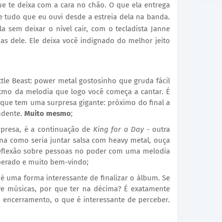
e te deixa com a cara no chão. O que ela entrega
e tudo que eu ouvi desde a estreia dela na banda.
a sem deixar o nível cair, com o tecladista Janne
s dele. Ele deixa você indignado do melhor jeito
ttle Beast: power metal gostosinho que gruda fácil
itmo da melodia que logo você começa a cantar. É
ue tem uma surpresa gigante: próximo do final a
ndente.
Muito mesmo
;
rpresa, é a continuação de
King for a Day
- outra
na como seria juntar salsa com heavy metal, ouça
reflexão sobre pessoas no poder com uma melodia
sperado e muito bem-vindo;
 é uma forma interessante de finalizar o álbum. Se
e músicas, por que ter na décima? É exatamente
e encerramento, o que é interessante de perceber.