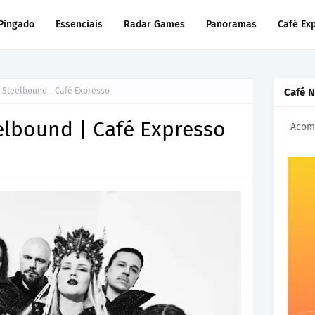
Pingado
Essenciais
Radar Games
Panoramas
Café Ex
- Steelbound | Café Expresso
Café 
eelbound | Café Expresso
Acomp