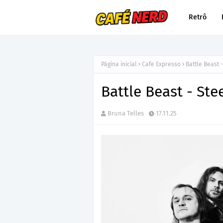
Retrô
Página inicial
Cafe Expresso
Battle Beast 
Battle Beast - St
Bruna Telles
17.11.25