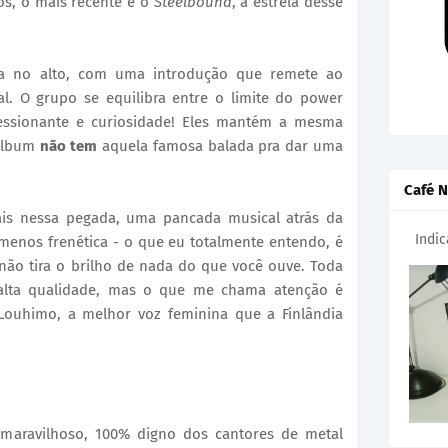
os, o mais recente é o
Steelbound
, a estrela desse
a no alto, com uma introdução que remete ao
. O grupo se equilibra entre o limite do power
essionante e curiosidade! Eles mantém a mesma
 álbum
não tem
aquela famosa balada pra dar uma
Café N
is nessa pegada, uma pancada musical atrás da
Indi
menos frenética - o que eu totalmente entendo, é
 não tira o brilho de nada do que você ouve. Toda
lta qualidade, mas o que me chama atenção é
 Louhimo, a melhor voz feminina que a Finlândia
aravilhoso, 100% digno dos cantores de metal