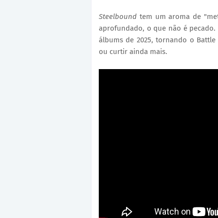
Steelbound
tem um aroma de "metal
aprofundado, o que não é pecado. O
álbums de 2025, tornando o Battl
ou curtir ainda mais.