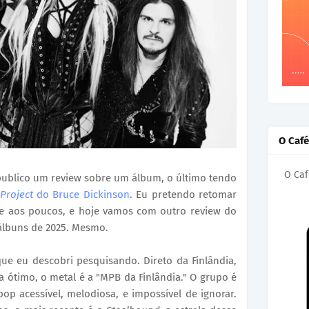
O Caf
O Caf
publico um review sobre um álbum, o último tendo
Project
do Bruce Dickinson
. Eu pretendo retomar
te aos poucos, e hoje vamos com outro review do
álbuns de 2025. Mesmo.
e eu descobri pesquisando. Direto da Finlândia,
 ótimo, o metal é a "MPB da Finlândia." O grupo é
p acessível, melodiosa, e impossível de ignorar.