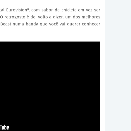
 Eurovision", com sabor de chiclete em vez ser
 retrogosto é de, volto a dizer, um dos melhores
e Beast numa banda que você vai querer conhecer