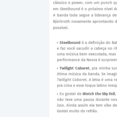
clássico e power, com um
punch
qu
em
Steelbound
é o próximo nível d
A banda toda segue a liderança del
Björkroth novamente aprontando da
possível.
Steelbound
é a definição do Ba
e faz você sacudir a cabeça no r
uma música bem executada, mas q
performance da Noora é surpree
Twilight Cabaret
, pra minha su
ótima música da banda. Se imagi
Twilight Cabaret
. A letra é uma 
pra cima e esse toque latino ine
Eu gostei de
Watch the Sky Fall
,
não teve uma pausa durante nov
isso. Ainda assim ela tem vibe d
Gostei muito do refrão.