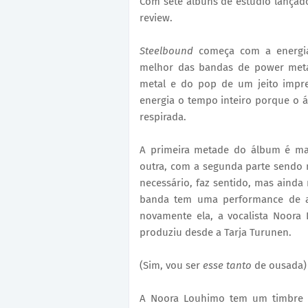
Com sete álbuns de estúdio lançad
review.
Steelbound
começa com a energi
melhor das bandas de power metal
metal e do pop de um jeito impr
energia o tempo inteiro porque o
respirada.
A primeira metade do álbum é ma
outra, com a segunda parte sendo 
necessário, faz sentido, mas ainda
banda tem uma performance de a
novamente ela, a vocalista Noora
produziu desde a Tarja Turunen.
(Sim, vou ser
esse tanto
de ousada)
A Noora Louhimo tem um timbre m