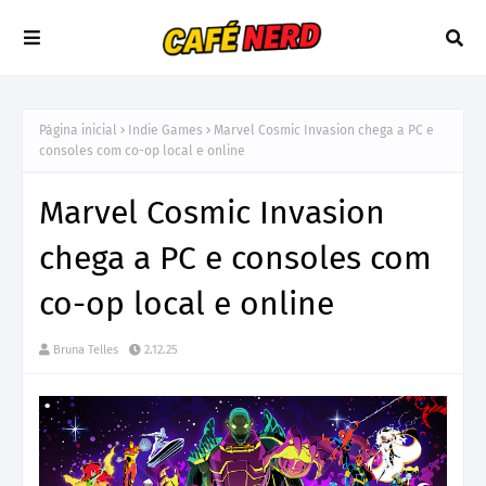
Página inicial
Indie Games
Marvel Cosmic Invasion chega a PC e
consoles com co-op local e online
Marvel Cosmic Invasion
chega a PC e consoles com
co-op local e online
Bruna Telles
2.12.25