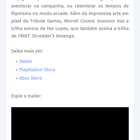
aventurar na campanha, ou relembrar os tempos de
fliperama no modo arcade. Além da impressiva arte em
pixel da Tribute Games,
Marvel Cosmic Invasion
traz a
trilha sonora de Tee Lopes, que também assina a trilha
de
TMNT: Shredder’s Revenge
.
Saiba mais em:
Steam
PlayStation Store
Xbox Store
Espie o trailer: