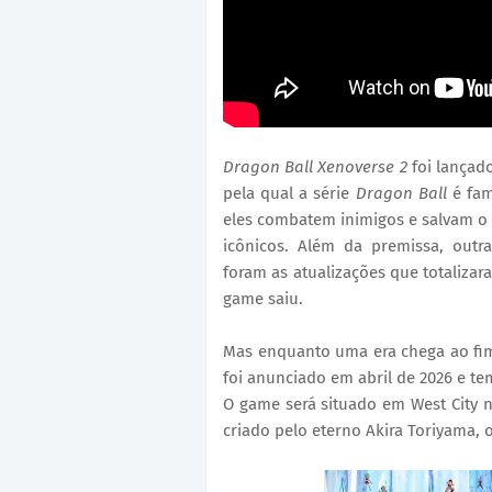
Dragon Ball Xenoverse 2
foi lançad
pela qual a série
Dragon Ball
é fa
eles combatem inimigos e salvam o 
icônicos. Além da premissa, outr
foram as atualizações que totaliza
game saiu.
Mas enquanto uma era chega ao fi
foi anunciado em abril de 2026 e te
O game será situado em West City 
criado pelo eterno Akira Toriyama, 