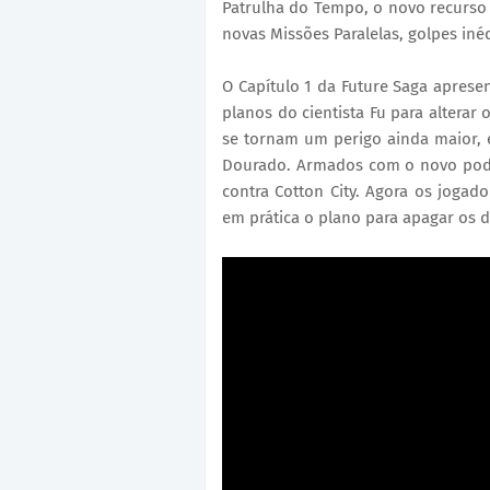
Patrulha do Tempo, o novo recurso G
novas Missões Paralelas, golpes inéd
O Capítulo 1 da Future Saga apres
planos do cientista Fu para alterar
se tornam um perigo ainda maior, e
Dourado. Armados com o novo pode
contra Cotton City. Agora os joga
em prática o plano para apagar os d