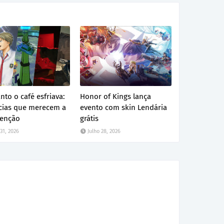
to o café esfriava:
Honor of Kings lança
ícias que merecem a
evento com skin Lendária
tenção
grátis
 31, 2026
Julho 28, 2026