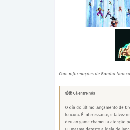
Com informações de Bandai Namc
☝🤓 Cá entre nós
O dia do último lançamento de
Dr
loucura. É interessante, e talvez
deu ao game chamou a atenção po
Eu mesma detesto a ideia de lan