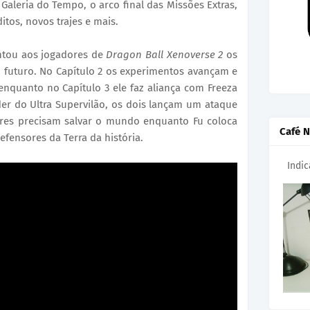
aleria do Tempo, o arco final das Missões Extras,
itos, novos trajes e mais.
entou aos jogadores de
Dragon Ball Xenoverse 2
os
 o futuro. No Capítulo 2 os experimentos avançam e
nquanto no Capítulo 3 ele faz aliança com Freeza
r do Ultra Supervilão, os dois lançam um ataque
dores precisam salvar o mundo enquanto Fu coloca
Café N
efensores da Terra da história.
Indi