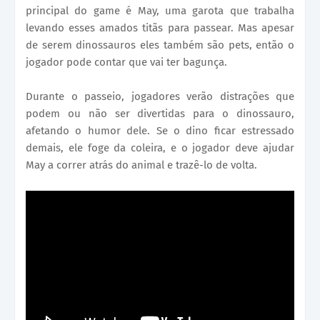
principal do game é May, uma garota que trabalha
levando esses amados titãs para passear. Mas apesar
de serem dinossauros eles também são pets, então o
jogador pode contar que vai ter bagunça.
Durante o passeio, jogadores verão distrações que
podem ou não ser divertidas para o dinossauro,
afetando o humor dele. Se o dino ficar estressado
demais, ele foge da coleira, e o jogador deve ajudar
May a correr atrás do animal e trazê-lo de volta.