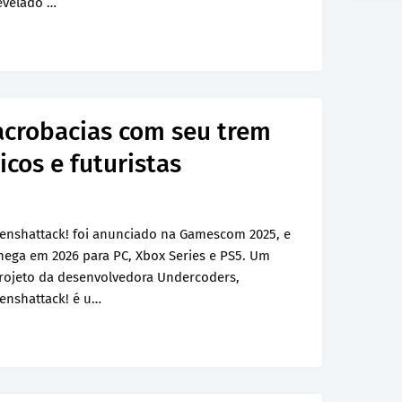
evelado …
acrobacias com seu trem
cos e futuristas
enshattack! foi anunciado na Gamescom 2025, e
hega em 2026 para PC, Xbox Series e PS5. Um
rojeto da desenvolvedora Undercoders,
enshattack! é u…