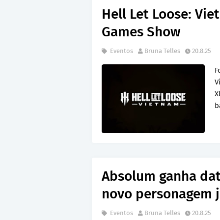
Hell Let Loose: Vi
Games Show
Eventos
Bruna Telles
20.8.25
F
V
X
b
Absolum ganha dat
novo personagem j
Eventos
Bruna Telles
20.8.25