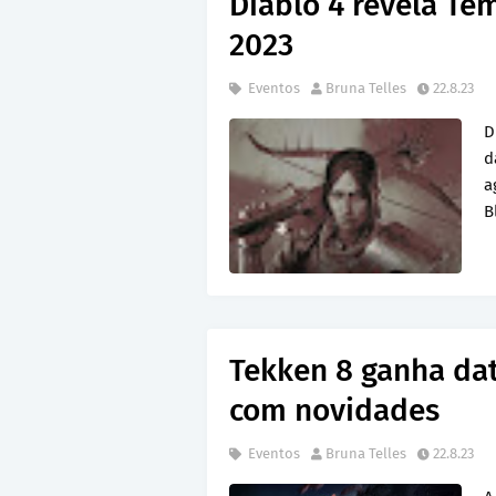
Diablo 4 revela T
2023
Eventos
Bruna Telles
22.8.23
D
d
a
B
Tekken 8 ganha dat
com novidades
Eventos
Bruna Telles
22.8.23