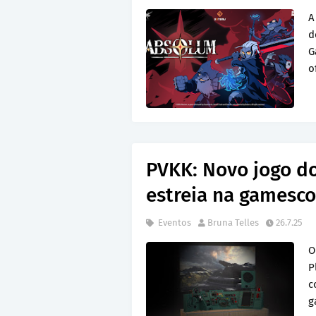
A
d
G
o
PVKK: Novo jogo do
estreia na gamesc
Eventos
Bruna Telles
26.7.25
O
P
c
g