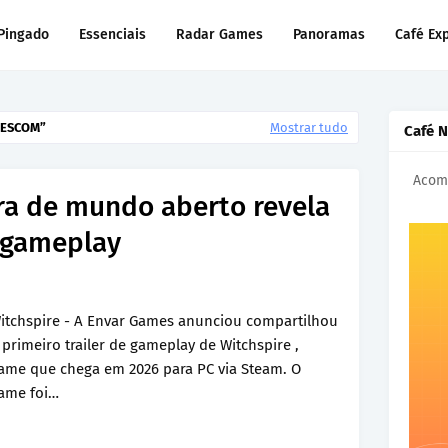
Pingado
Essenciais
Radar Games
Panoramas
Café Ex
ESCOM
Mostrar tudo
Café 
Acomp
ra de mundo aberto revela
e gameplay
itchspire - A Envar Games anunciou compartilhou
 primeiro trailer de gameplay de Witchspire ,
ame que chega em 2026 para PC via Steam. O
ame foi…