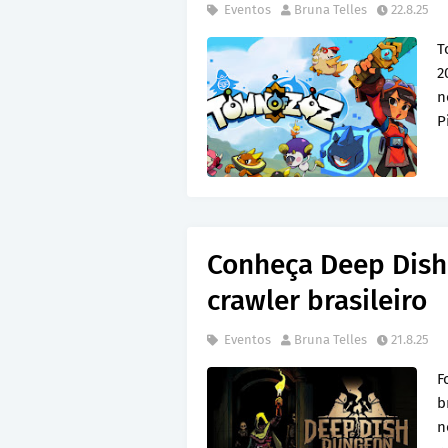
Eventos
Bruna Telles
22.8.25
T
2
n
P
Conheça Deep Dish
crawler brasileiro
Eventos
Bruna Telles
21.8.25
F
b
n