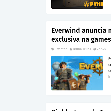
Everwind anuncia 
exclusiva na game
Eventos
Bruna Telles
22.7.25
E
c
e
I