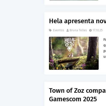
Hela apresenta nov
Eventos
Bruna Telles
17.10.25
F
q
p
u
Town of Zoz compar
Gamescom 2025