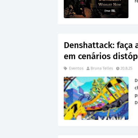
r
Denshattack: faça 
em cenários distópi
Eventos
Bruna Telles
20.8.25
D
c
p
D