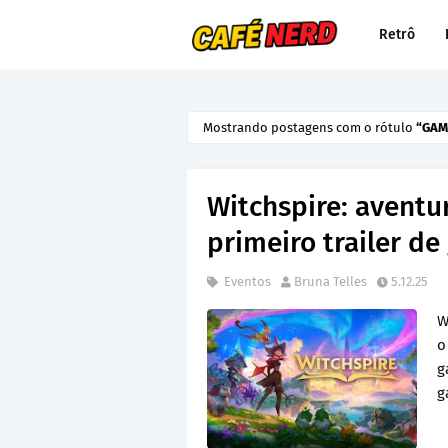
Retrô
Mostrando postagens com o rótulo
GAM
Witchspire: aventu
primeiro trailer d
Eventos
Bruna Telles
5.12.25
W
o
g
g