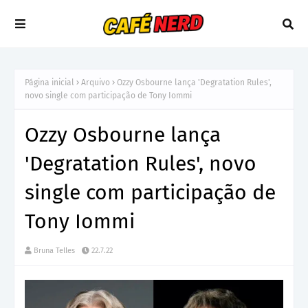
Página inicial
Arquivo
Ozzy Osbourne lança 'Degratation Rules',
novo single com participação de Tony Iommi
Ozzy Osbourne lança
'Degratation Rules', novo
single com participação de
Tony Iommi
Bruna Telles
22.7.22